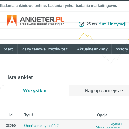
Badania ankietowe online: badania rynku, badania marketingowe.
25 tys.
firm i instytucji
Lista ankiet
Wszystkie
Najpopularniejsze
Id
Tytuł
Opcje
Wyniki >
30258
Oceń atrakcyjność 2
Stwórz ze wzoru >