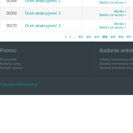
30268
Oceń atrakcyjność 2
Stwórz ze wzoru >
Wyniki >
30269
Oceń atrakcyjność 2
Stwórz ze wzoru >
Wyniki >
30270
Oceń atrakcyjność 2
Stwórz ze wzoru >
«
1
…
401
402
403
404
405
406
407
Pomoc
Badania anki
Przewodnik
Ankiety internetowe on
Badania rynku
Ankieta internetowa i w
Kontakt i pomoc
Badanie ilościowe oraz
Copyright 2009 Ankieter.pl