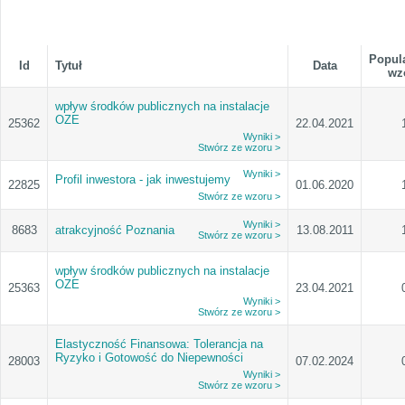
Popul
Id
Tytuł
Data
wz
wpływ środków publicznych na instalacje
OZE
25362
22.04.2021
Wyniki >
Stwórz ze wzoru >
Wyniki >
Profil inwestora - jak inwestujemy
22825
01.06.2020
Stwórz ze wzoru >
Wyniki >
8683
atrakcyjność Poznania
13.08.2011
Stwórz ze wzoru >
wpływ środków publicznych na instalacje
OZE
25363
23.04.2021
Wyniki >
Stwórz ze wzoru >
Elastyczność Finansowa: Tolerancja na
Ryzyko i Gotowość do Niepewności
28003
07.02.2024
Wyniki >
Stwórz ze wzoru >