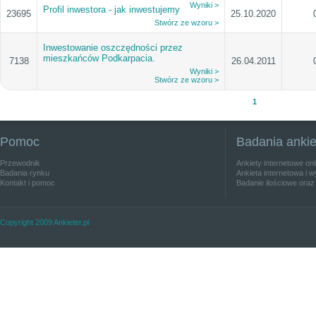
Wyniki >
Profil inwestora - jak inwestujemy
23695
25.10.2020
Stwórz ze wzoru >
Inwestowanie oszczędności przez
mieszkańców Podkarpacia.
7138
26.04.2011
Wyniki >
Stwórz ze wzoru >
1
Pomoc
Badania anki
Przewodnik
Ankiety internetowe on
Badania rynku
Ankieta internetowa i w
Kontakt i pomoc
Badanie ilościowe oraz
Copyright 2009 Ankieter.pl