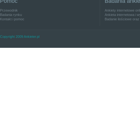
Pomoc
Badania anki
Przewodnik
Ankiety internetowe on
Badania rynku
Ankieta internetowa i w
Kontakt i pomoc
Badanie ilościowe oraz
Copyright 2009 Ankieter.pl