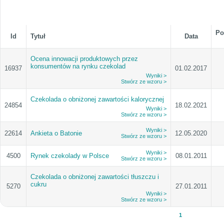
Po
Id
Tytuł
Data
Ocena innowacji produktowych przez
konsumentów na rynku czekolad
16937
01.02.2017
Wyniki >
Stwórz ze wzoru >
Czekolada o obniżonej zawartości kalorycznej
24854
18.02.2021
Wyniki >
Stwórz ze wzoru >
Wyniki >
22614
Ankieta o Batonie
12.05.2020
Stwórz ze wzoru >
Wyniki >
4500
Rynek czekolady w Polsce
08.01.2011
Stwórz ze wzoru >
Czekolada o obniżonej zawartości tłuszczu i
cukru
5270
27.01.2011
Wyniki >
Stwórz ze wzoru >
1