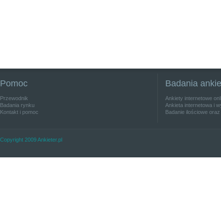
Pomoc
Badania anki
Przewodnik
Ankiety internetowe on
Badania rynku
Ankieta internetowa i w
Kontakt i pomoc
Badanie ilościowe oraz
Copyright 2009 Ankieter.pl