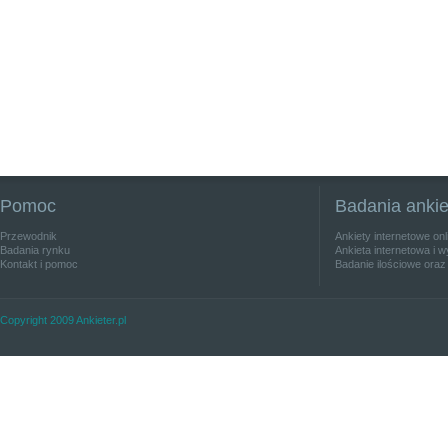
Pomoc
Badania anki
Przewodnik
Ankiety internetowe on
Badania rynku
Ankieta internetowa i w
Kontakt i pomoc
Badanie ilościowe oraz
Copyright 2009 Ankieter.pl