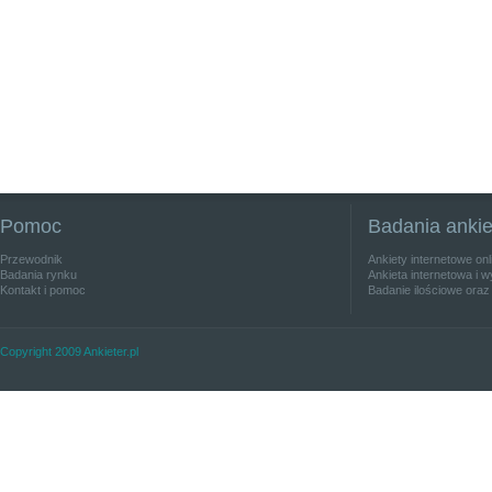
Pomoc
Badania anki
Przewodnik
Ankiety internetowe on
Badania rynku
Ankieta internetowa i w
Kontakt i pomoc
Badanie ilościowe oraz
Copyright 2009 Ankieter.pl