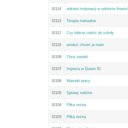
32114
ankieta motywacji w sektorze finans
32113
Terapia manualna
32112
Czy lubicie codzić do szkoły
32110
urodzić chcieć ja mam
32108
Chcę zarobić
32107
Impreza w Queen 91
32106
Warunki pracy
32105
Sprawy rodzine
32104
Piłka nożna
32103
Piłka nożna