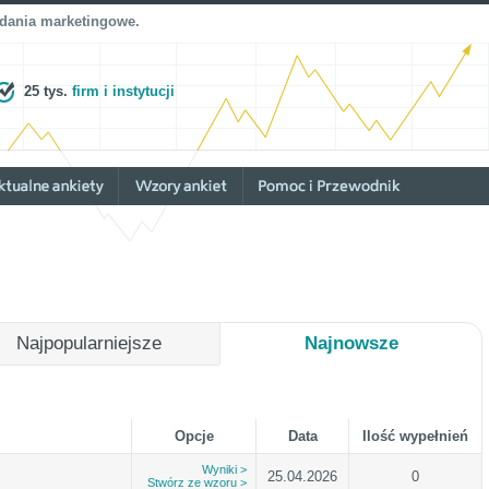
adania marketingowe.
25 tys.
firm i instytucji
Najpopularniejsze
Najnowsze
Opcje
Data
Ilość wypełnień
Wyniki >
25.04.2026
0
Stwórz ze wzoru >