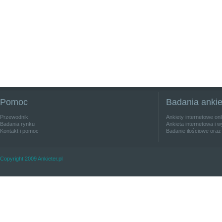
Pomoc
Badania anki
Przewodnik
Ankiety internetowe on
Badania rynku
Ankieta internetowa i w
Kontakt i pomoc
Badanie ilościowe oraz
Copyright 2009 Ankieter.pl