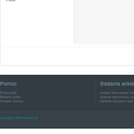
Pomoc
Badania anki
Przewodnik
Ankiety internetowe on
Badania rynku
Ankieta internetowa i w
Kontakt i pomoc
Badanie ilościowe oraz
Copyright 2009 Ankieter.pl