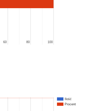
60
60
80
80
100
100
Ilość
Procent