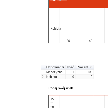
Kobieta
Kobieta
20
20
40
40
Odpowiedzi
Ilość
Procent
1
Mężczyzna
1
100
2
Kobieta
0
0
Podaj swój wiek
15
15
21
21
28
28