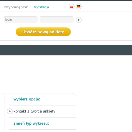
Przypomnij hasło
Rejestracja
Utwórz nową ankietę
wybierz opcje:
kontakt z twórca ankiety
zmień typ wykresu: