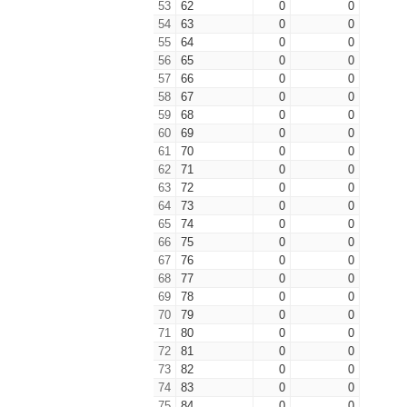
53
62
0
0
54
63
0
0
55
64
0
0
56
65
0
0
57
66
0
0
58
67
0
0
59
68
0
0
60
69
0
0
61
70
0
0
62
71
0
0
63
72
0
0
64
73
0
0
65
74
0
0
66
75
0
0
67
76
0
0
68
77
0
0
69
78
0
0
70
79
0
0
71
80
0
0
72
81
0
0
73
82
0
0
74
83
0
0
75
84
0
0