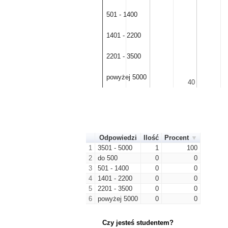
501 - 1400
501 - 1400
1401 - 2200
1401 - 2200
2201 - 3500
2201 - 3500
powyżej 5000
powyżej 5000
40
40
Odpowiedzi
Ilość
Procent
1
3501 - 5000
1
100
2
do 500
0
0
3
501 - 1400
0
0
4
1401 - 2200
0
0
5
2201 - 3500
0
0
6
powyżej 5000
0
0
Czy jesteś studentem?