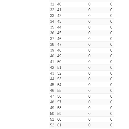
31
40
0
0
32
41
0
0
33
42
0
0
34
43
0
0
35
44
0
0
36
45
0
0
37
46
0
0
38
47
0
0
39
48
0
0
40
49
0
0
41
50
0
0
42
51
0
0
43
52
0
0
44
53
0
0
45
54
0
0
46
55
0
0
47
56
0
0
48
57
0
0
49
58
0
0
50
59
0
0
51
60
0
0
52
61
0
0