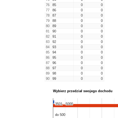
76
85
0
0
77
86
0
0
78
87
0
0
79
88
0
0
80
89
0
0
81
90
0
0
82
91
0
0
83
92
0
0
84
93
0
0
85
94
0
0
86
95
0
0
87
96
0
0
88
97
0
0
89
98
0
0
90
99
0
0
Wybierz przedział swojego dochodu
3501 - 5000
3501 - 5000
do 500
do 500