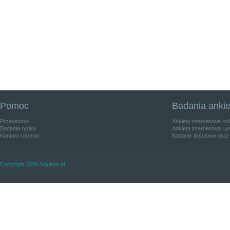
Pomoc
Badania anki
Przewodnik
Ankiety internetowe on
Badania rynku
Ankieta internetowa i w
Kontakt i pomoc
Badanie ilościowe oraz
Copyright 2009 Ankieter.pl