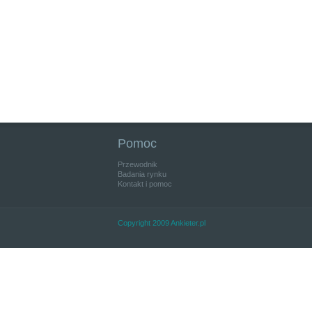
Pomoc
Przewodnik
Badania rynku
Kontakt i pomoc
Copyright 2009 Ankieter.pl