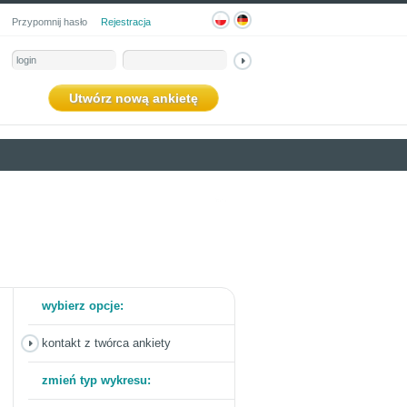
Przypomnij hasło
Rejestracja
Utwórz nową ankietę
wybierz opcje:
kontakt z twórca ankiety
zmień typ wykresu: