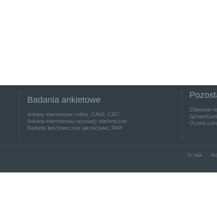
Pozost
Badania ankietowe
Zbieranie o
Ankiety internetowe online, CAWI, CATI
Sprawdzanie
Ankieta internetowa i wywiady telefoniczne
Ocena szko
Badanie ilościowe oraz jakościowe, PAPI
O nas
Ko