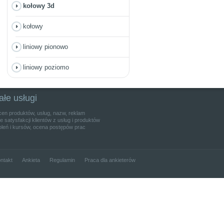
kołowy 3d
kołowy
liniowy pionowo
liniowy poziomo
ałe usługi
cen produktów, usług, nazw, reklam
 satysfakcji klientów z usług i produktów
leń i kursów, ocena postępów prac
ntakt
Ankieta
Regulamin
Praca dla ankieterów