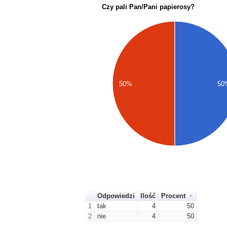
Czy pali Pan/Pani papierosy?
50%
50
Odpowiedzi
Ilość
Procent
1
tak
4
50
2
nie
4
50