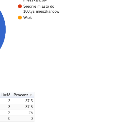
mieszkańców
Średnie miasto do
100tys mieszkańców
Wieś
Ilość
Procent
3
37.5
3
37.5
2
25
0
0