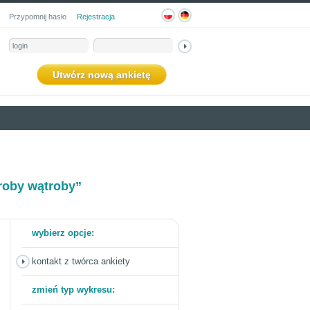
Przypomnij hasło
Rejestracja
Utwórz nową ankietę
roby wątroby”
wybierz opcje:
kontakt z twórca ankiety
zmień typ wykresu: