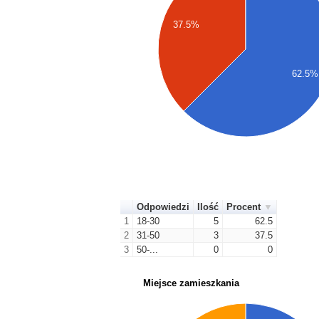
37.5%
62.5%
Odpowiedzi
Ilość
Procent
1
18-30
5
62.5
2
31-50
3
37.5
3
50-...
0
0
Miejsce zamieszkania