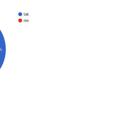
tak
nie
%