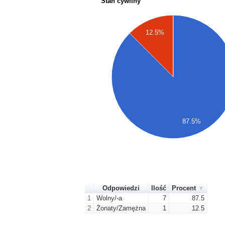
Stan cywilny
12.5%
87.5%
Odpowiedzi
Ilość
Procent
1
Wolny/-a
7
87.5
2
Żonaty/Zamężna
1
12.5