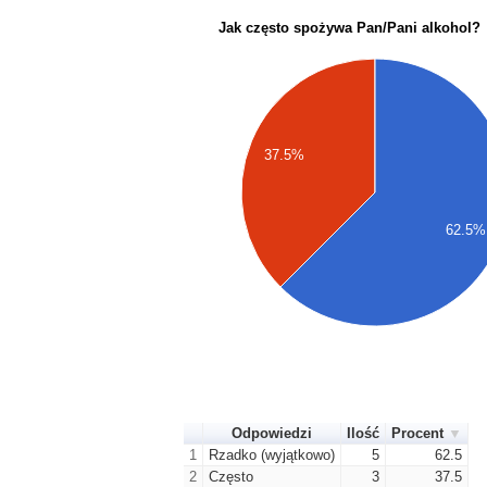
Jak często spożywa Pan/Pani alkohol?
37.5%
62.5%
Odpowiedzi
Ilość
Procent
1
Rzadko (wyjątkowo)
5
62.5
2
Często
3
37.5