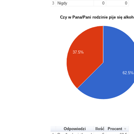
3
Nigdy
0
0
Czy w Pana/Pani rodzinie pije się alkoh
37.5%
62.5%
Odpowiedzi
Ilość
Procent