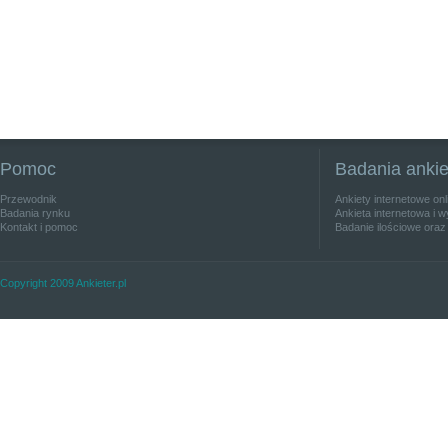
Pomoc
Badania anki
Przewodnik
Ankiety internetowe on
Badania rynku
Ankieta internetowa i w
Kontakt i pomoc
Badanie ilościowe oraz
Copyright 2009 Ankieter.pl