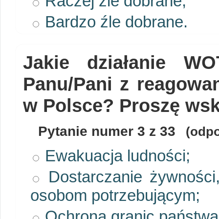
Raczej źle dobrane;
Bardzo źle dobrane.
Jakie działanie WO
Panu/Pani z reagowa
w Polsce? Proszę wsk
Pytanie numer
3
z 33
(odpo
Ewakuacja ludności;
Dostarczanie żywności,
osobom potrzebującym;
Ochrona granic państwa