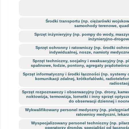
Środki transportu (np. ciężarówki wojskow
samochody terenowe, quad
Sprzęt inżynieryjny (np. pompy do wody, maszy
inżynieryjno-drogow
Sprzęt ochronny i ratowniczy (np. środki ochro
indywidualnej, nosze, namioty medyczne
Sprzęt techniczny, socjalny i ewakuacyjny (np. pi
spalinowe, łodzie, pontony, agregaty prądotwórcz
Sprzęt informatyczny i środki łączności (np. systemy 
komunikacji zdalnej, krótkofalówki, radiotelefon
radiostacj
Sprzęt rozpoznawczy i obserwacyjny (np. drony, kamer
noktowizja, termowizja, lornetki i inny sprzęt optycz
do obserwacji dziennej i nocne
Wykwalifikowany personel medyczny (np. pielęgniark
ratownicy medyczni, lekarz
Wyspecjalizowany personel techniczny (np. pilarz
operatorzy dronów, specjaliści od łącznośc