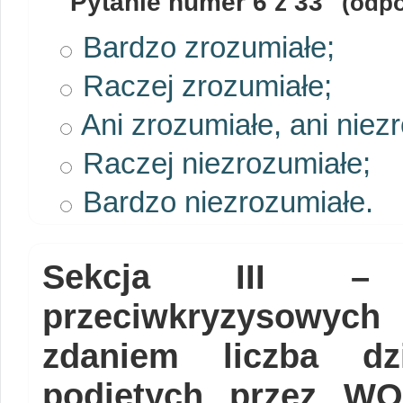
Pytanie numer
6
z 33
(odpo
Bardzo zrozumiałe;
Raczej zrozumiałe;
Ani zrozumiałe, ani niez
Raczej niezrozumiałe;
Bardzo niezrozumiałe.
Sekcja III – s
przeciwkryzysowy
zdaniem liczba dzi
podjętych przez WO