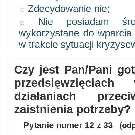
Zdecydowanie nie;
Nie posiadam środ
wykorzystane do wparcia
w trakcie sytuacji kryzyso
Czy jest Pan/Pani go
przedsięwzięciac
działaniach prze
zaistnienia potrzeby?
Pytanie numer
12
z 33
(odp