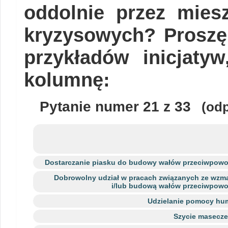
oddolnie przez mies
kryzysowych? Proszę
przykładów inicjaty
kolumnę:
Pytanie numer
21
z 33
(odp
Dostarczanie piasku do budowy wałów przeciwpow
Dobrowolny udział w pracach związanych ze wzm
i/lub budową wałów przeciwpow
Udzielanie pomocy hum
Szycie masecz