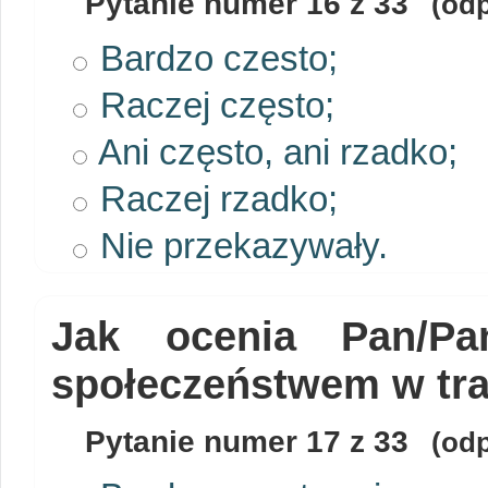
Pytanie numer
16
z 33
(odp
Bardzo czesto;
Raczej często;
Ani często, ani rzadko;
Raczej rzadko;
Nie przekazywały.
Jak ocenia Pan/P
społeczeństwem w tra
Pytanie numer
17
z 33
(odp