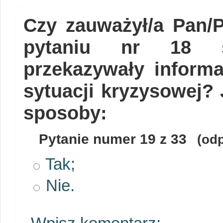
Czy zauważył/a Pan/
pytaniu nr 18 
przekazywały inform
sytuacji kryzysowej? 
sposoby:
Pytanie numer
19
z 33
(odp
Tak;
Nie.