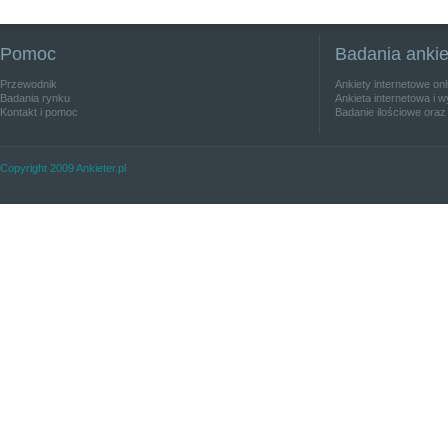
Pomoc
Badania anki
Przewodnik
Ankiety internetowe on
Badania rynku
Ankieta internetowa i w
Kontakt i pomoc
Badanie ilościowe oraz
Copyright 2009 Ankieter.pl