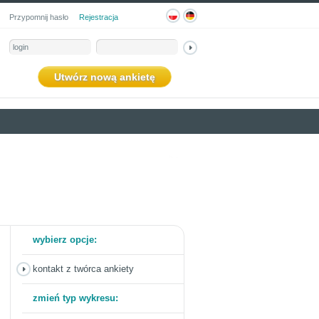
Przypomnij hasło
Rejestracja
Utwórz nową ankietę
wybierz opcje:
kontakt z twórca ankiety
zmień typ wykresu: