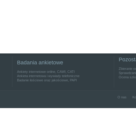
Pozost
Badania ankietowe
Zbieranie o
Ankiety internetowe online, CAWI, CATI
Sprawdzanie
Ankieta internetowa i wywiady telefoniczne
Ocena szko
Badanie ilościowe oraz jakościowe, PAPI
O nas
Ko