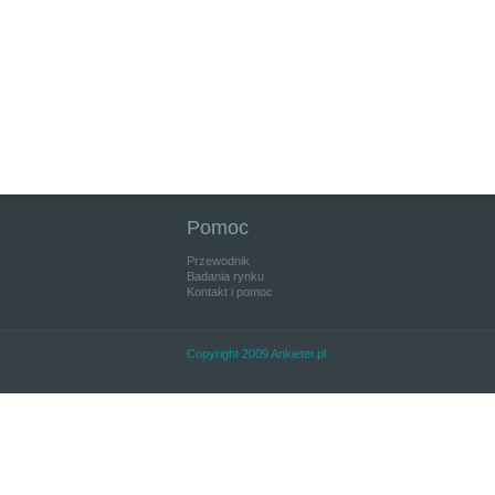
Pomoc
Przewodnik
Badania rynku
Kontakt i pomoc
Copyright 2009 Ankieter.pl