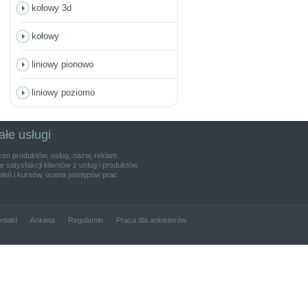
kołowy 3d
kołowy
liniowy pionowo
liniowy poziomo
ałe usługi
cen produktów, usług, nazw, reklam
 satysfakcji klientów z usług i produktów
leń i kursów, ocena postępów prac
ntakt
Ankieta
Regulamin
Praca dla ankieterów