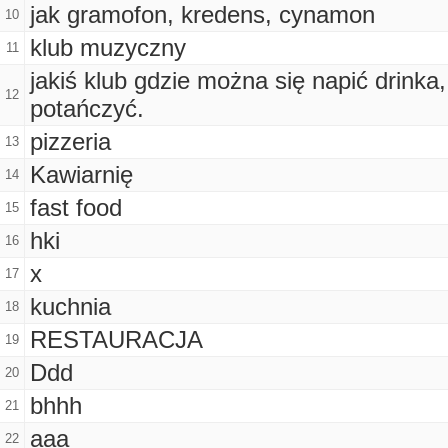
jak gramofon, kredens, cynamon
10
klub muzyczny
11
jakiś klub gdzie można się napić drinka
12
potańczyć.
pizzeria
13
Kawiarnię
14
fast food
15
hki
16
x
17
kuchnia
18
RESTAURACJA
19
Ddd
20
bhhh
21
aaa
22