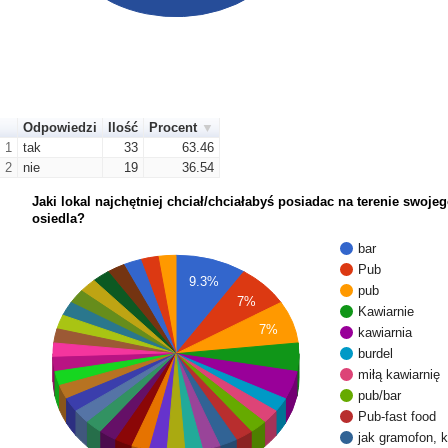
Odpowiedzi
Ilość
Procent
1
tak
33
63.46
2
nie
19
36.54
Jaki lokal najchętniej chciał/chciałabyś posiadac na terenie swoje
osiedla?
bar
Pub
9.3%
pub
7%
Kawiarnie
7%
kawiarnia
burdel
miłą kawiarnię
pub/bar
Pub-fast food
jak gramofon, 