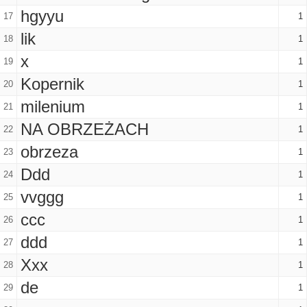
hgyyu
17
1
lik
18
1
x
19
1
Kopernik
20
1
milenium
21
1
NA OBRZEŻACH
22
1
obrzeza
23
1
Ddd
24
1
vvggg
25
1
ccc
26
1
ddd
27
1
Xxx
28
1
de
29
1