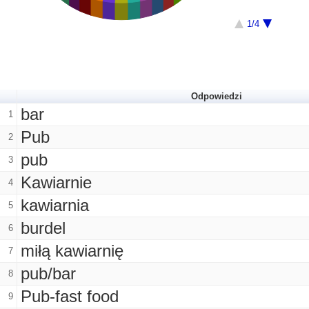
1/4
Odpowiedzi
bar
1
Pub
2
pub
3
Kawiarnie
4
kawiarnia
5
burdel
6
miłą kawiarnię
7
pub/bar
8
Pub-fast food
9