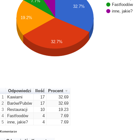
7.7%
Fastfoodów
32.7%
inne, jakie?
19.2%
32.7%
Odpowiedzi
Ilość
Procent
1
Kawiarni
17
32.69
2
Barów/Pubów
17
32.69
3
Restauracji
10
19.23
4
Fastfoodów
4
7.69
5
inne, jakie?
4
7.69
Komentarze