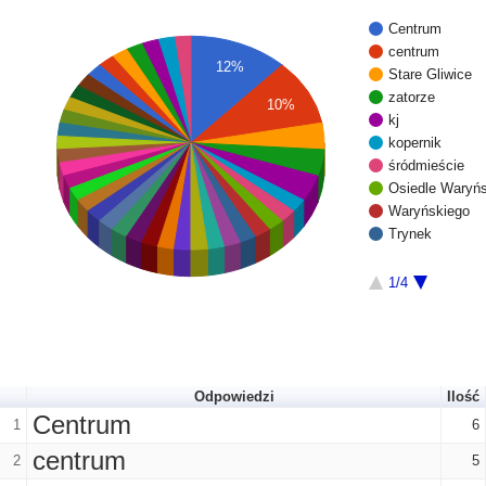
Centrum
centrum
12%
Stare Gliwice
zatorze
10%
kj
kopernik
śródmieście
Osiedle Waryń
Waryńskiego
Trynek
1/4
Odpowiedzi
Ilość
Centrum
1
6
centrum
2
5