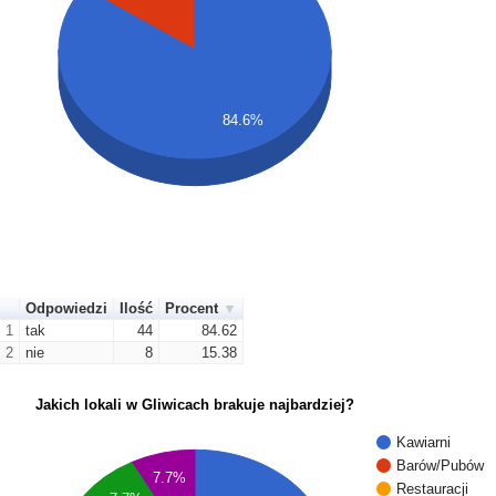
84.6%
Odpowiedzi
Ilość
Procent
1
tak
44
84.62
2
nie
8
15.38
Jakich lokali w Gliwicach brakuje najbardziej?
Kawiarni
Barów/Pubów
7.7%
Restauracji