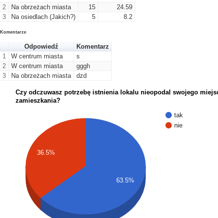
2
Na obrzeżach miasta
15
24.59
3
Na osiedlach (Jakich?)
5
8.2
Komentarze
Odpowiedź
Komentarz
1
W centrum miasta
s
2
W centrum miasta
gggh
3
Na obrzeżach miasta
dzd
Czy odczuwasz potrzebę istnienia lokalu nieopodal swojego miejs
zamieszkania?
tak
nie
36.5%
63.5%