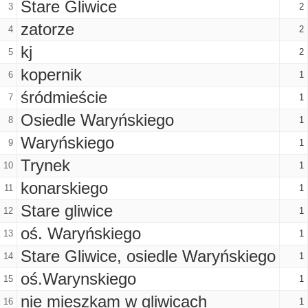
Stare Gliwice
3
2
zatorze
4
2
kj
5
2
kopernik
6
1
śródmieście
7
1
Osiedle Waryńskiego
8
1
Waryńskiego
9
1
Trynek
10
1
konarskiego
11
1
Stare gliwice
12
1
oś. Waryńskiego
13
1
Stare Gliwice, osiedle Waryńskiego
14
1
oś.Warynskiego
15
1
nie mieszkam w gliwicach
16
1