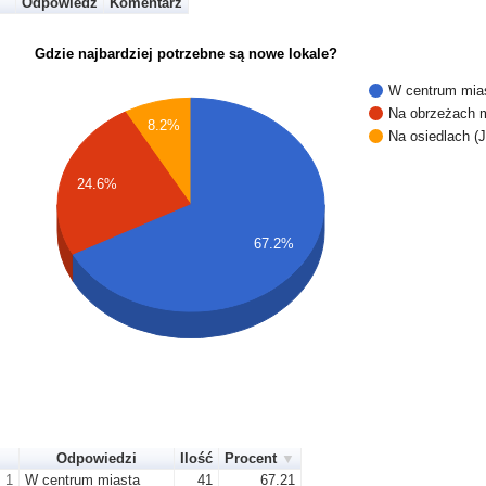
Odpowiedź
Komentarz
Gdzie najbardziej potrzebne są nowe lokale?
W centrum mia
Na obrzeżach 
8.2%
Na osiedlach (
24.6%
67.2%
Odpowiedzi
Ilość
Procent
1
W centrum miasta
41
67.21