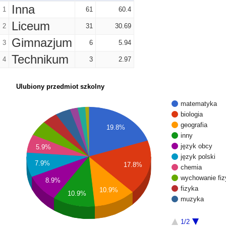
Inna
1
61
60.4
Liceum
2
31
30.69
Gimnazjum
3
6
5.94
Technikum
4
3
2.97
Ulubiony przedmiot szkolny
matematyka
biologia
geografia
19.8%
inny
język obcy
5.9%
język polski
7.9%
17.8%
chemia
wychowanie fi
8.9%
fizyka
10.9%
10.9%
muzyka
1/2