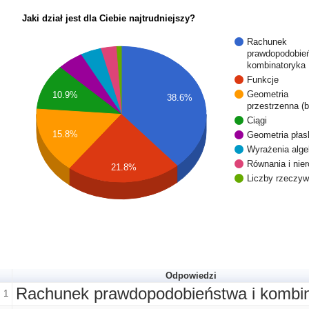
Jaki dział jest dla Ciebie najtrudniejszy?
Rachunek
prawdopodobień
kombinatoryka
Funkcje
Geometria
10.9%
38.6%
przestrzenna (b
Ciągi
15.8%
Geometria pła
Wyrażenia alge
Równania i nie
21.8%
Liczby rzeczyw
Odpowiedzi
Rachunek prawdopodobieństwa i kombin
1