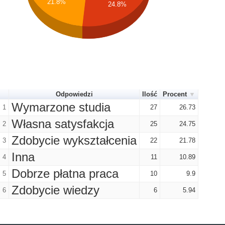
21.8%
24.8%
Odpowiedzi
Ilość
Procent
Wymarzone studia
1
27
26.73
Własna satysfakcja
2
25
24.75
Zdobycie wykształcenia
3
22
21.78
Inna
4
11
10.89
Dobrze płatna praca
5
10
9.9
Zdobycie wiedzy
6
6
5.94