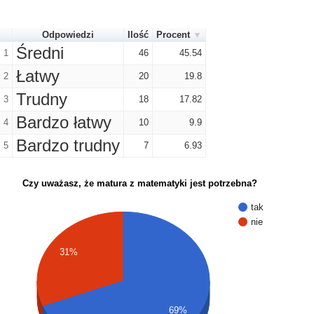
Odpowiedzi
Ilość
Procent
Średni
1
46
45.54
Łatwy
2
20
19.8
Trudny
3
18
17.82
Bardzo łatwy
4
10
9.9
Bardzo trudny
5
7
6.93
Czy uważasz, że matura z matematyki jest potrzebna?
tak
nie
31%
69%