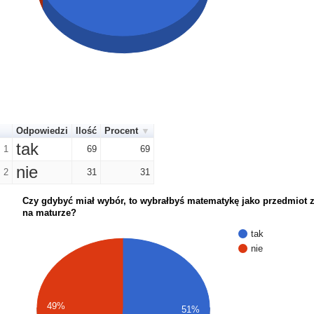
Odpowiedzi
Ilość
Procent
tak
1
69
69
nie
2
31
31
Czy gdybyć miał wybór, to wybrałbyś matematykę jako przedmiot
na maturze?
tak
nie
49%
51%