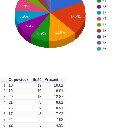
21
7.9%
23
17
7.9%
18.8%
24
22
8.9%
15
12.9%
8.9%
16
25
26
Odpowiedzi
Ilość
Procent
1
18
19
18.81
2
19
19
18.81
3
20
13
12.87
4
21
9
8.91
5
23
9
8.91
6
17
8
7.92
7
24
8
7.92
8
22
5
4.95