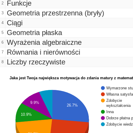
Funkcje
2
Geometria przestrzenna (bryły)
3
Ciągi
4
Geometria płaska
5
Wyrażenia algebraiczne
6
Równania i nierówności
7
Liczby rzeczywiste
8
Jaka jest Twoja największa motywacja do zdania matury z matemat
Wymarzone stu
Własna satysfa
Zdobycie
9.9%
26.7%
wykształcenia
Inna
10.9%
Dobrze płatna 
Zdobycie wied