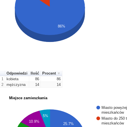
86%
Odpowiedzi
Ilość
Procent
1
kobieta
86
86
2
mężczyzna
14
14
Miejsce zamieszkania
Miasto powyżej
mieszkańców
5%
Miasto do 250 
10.9%
mieszkańców
25.7%