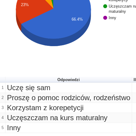
23%
Uczęszczam na
maturalny
Inny
66.4%
Odpowiedzi
I
Uczę się sam
1
Proszę o pomoc rodziców, rodzeństwo
2
Korzystam z korepetycji
3
Uczęszczam na kurs maturalny
4
Inny
5