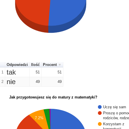
Odpowiedzi
Ilość
Procent
tak
1
51
51
nie
2
49
49
Jak przygotowujesz się do matury z matematyki?
Uczę się sam
Proszę o pomo
7.2%
rodziców, rodz
Korzystam z
korepetycji