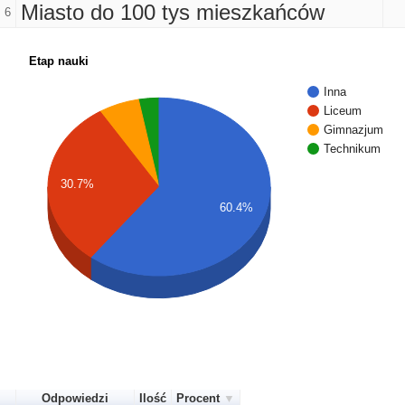
Miasto do 100 tys mieszkańców
6
Etap nauki
Inna
Liceum
Gimnazjum
Technikum
30.7%
60.4%
Odpowiedzi
Ilość
Procent