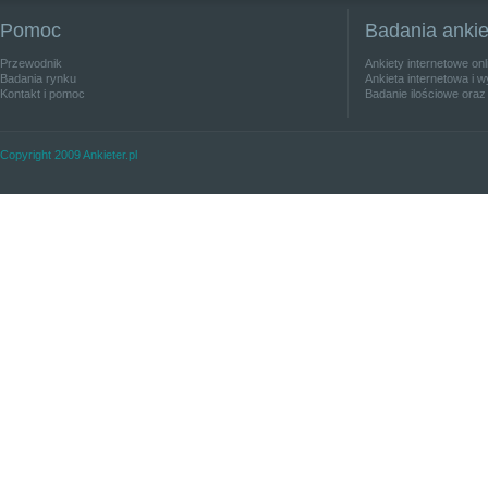
Pomoc
Badania anki
Przewodnik
Ankiety internetowe on
Badania rynku
Ankieta internetowa i w
Kontakt i pomoc
Badanie ilościowe oraz
Copyright 2009 Ankieter.pl