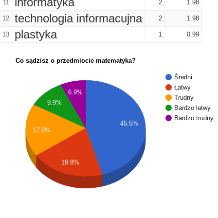
informatyka
11
2
1.98
technologia informacujna
12
2
1.98
plastyka
13
1
0.99
Co sądzisz o przedmiocie matematyka?
Średni
Łatwy
6.9%
Trudny
9.9%
Bardzo łatwy
Bardzo trudny
45.5%
17.8%
19.8%