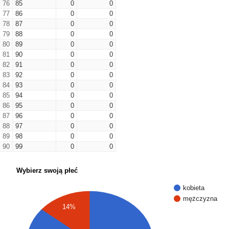
76
85
0
0
77
86
0
0
78
87
0
0
79
88
0
0
80
89
0
0
81
90
0
0
82
91
0
0
83
92
0
0
84
93
0
0
85
94
0
0
86
95
0
0
87
96
0
0
88
97
0
0
89
98
0
0
90
99
0
0
Wybierz swoją płeć
kobieta
mężczyzna
14%