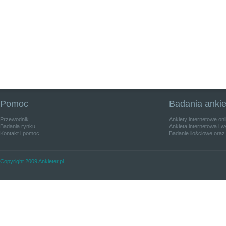
Pomoc
Badania anki
Przewodnik
Ankiety internetowe on
Badania rynku
Ankieta internetowa i w
Kontakt i pomoc
Badanie ilościowe oraz
Copyright 2009 Ankieter.pl