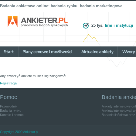
Badania ankietowe online: badania rynku, badania marketingowe.
25 tys.
firm i instytucji
Aby stworzyć ankietę musisz się zalogować!
Rejestracja
Pomoc
Badania anki
Przewodnik
Ankiety internetowe on
Badania rynku
Ankieta internetowa i w
Kontakt i pomoc
Badanie ilościowe oraz
Copyright 2009 Ankieter.pl