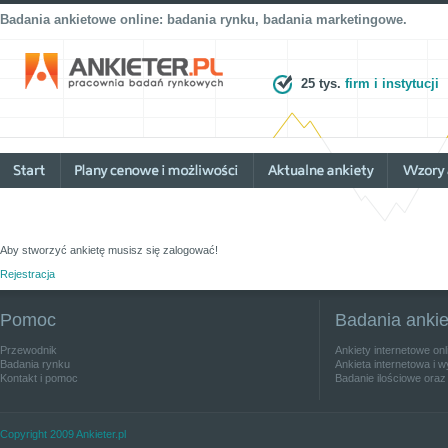
Badania ankietowe online: badania rynku, badania marketingowe.
25 tys.
firm i instytucji
Aby stworzyć ankietę musisz się zalogować!
Rejestracja
Pomoc
Badania anki
Przewodnik
Ankiety internetowe on
Badania rynku
Ankieta internetowa i w
Kontakt i pomoc
Badanie ilościowe oraz
Copyright 2009 Ankieter.pl